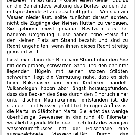
besseren Infrastruktur - kosten einen kleinen Obolus
an die Gemeindeverwaltung des Dorfes, zu dem der
entsprechende Strandabschnitt gehört. Wer sich am
Wasser niederlässt, sollte tunlichst darauf achten,
nicht die Zugänge der kleinen Hütten zu verbauen.
Sie gehören meist privaten Besitzern aus der
näheren Umgebung. Diese haben hohe Preise für
den kleinen Platz am Strand bezahlt und sind zu
Recht ungehalten, wenn ihnen dieses Recht streitig
gemacht wird.
Lässt man dann den Blick vom Strand über den See
mit dem groben, schwarzen Sand und den dahinter
liegenden Hügeln mit seinen stolzen Städten
schweifen, liegt die Vermutung nahe, dass es sich
beim Bolsenasee um einen Kratersee handelt.
Vulkanologen haben aber längst herausgefunden,
dass das Becken des Sees durch den Einbruch einer
unterirdischen Magmakammer entstanden ist, die
sich dann mit Wasser gefüllt hat. Einziger Abfluss ist
die Marta im Städtchen Marta. Sie leitet das wenige
überflüssige Seewasser in das rund 40 Kilometer
westlich liegende Mittelmeer. Doch trotz des wenigen
Wasserdurchflusses hat der Bolsenasee eine
ausgezeichnete Wasserqualität: Durch das