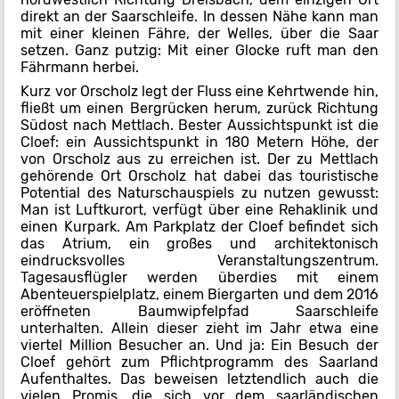
direkt an der Saarschleife. In dessen Nähe kann man
mit einer kleinen Fähre, der Welles, über die Saar
setzen. Ganz putzig: Mit einer Glocke ruft man den
Fährmann herbei.
Kurz vor Orscholz legt der Fluss eine Kehrtwende hin,
fließt um einen Bergrücken herum, zurück Richtung
Südost nach Mettlach. Bester Aussichtspunkt ist die
Cloef: ein Aussichtspunkt in 180 Metern Höhe, der
von Orscholz aus zu erreichen ist. Der zu Mettlach
gehörende Ort Orscholz hat dabei das touristische
Potential des Naturschauspiels zu nutzen gewusst:
Man ist Luftkurort, verfügt über eine Rehaklinik und
einen Kurpark. Am Parkplatz der Cloef befindet sich
das Atrium, ein großes und architektonisch
eindrucksvolles Veranstaltungszentrum.
Tagesausflügler werden überdies mit einem
Abenteuerspielplatz, einem Biergarten und dem 2016
eröffneten Baumwipfelpfad Saarschleife
unterhalten. Allein dieser zieht im Jahr etwa eine
viertel Million Besucher an. Und ja: Ein Besuch der
Cloef gehört zum Pflichtprogramm des Saarland
Aufenthaltes. Das beweisen letztendlich auch die
vielen Promis, die sich vor dem saarländischen