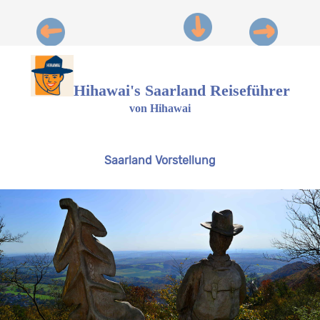
Hihawai's Saarland Reiseführer
von Hihawai
Saarland Vorstellung